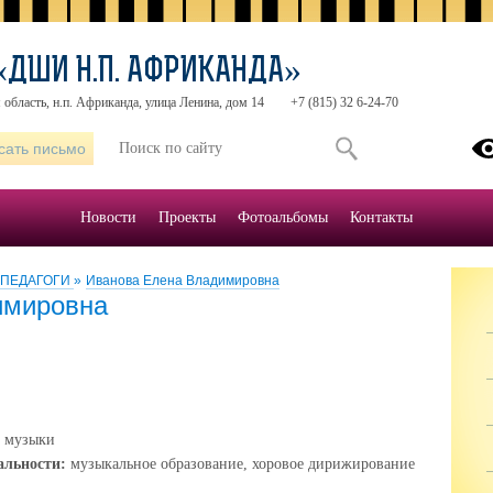
«ДШИ Н.П. АФРИКАНДА»
область, н.п. Африканда, улица Ленина, дом 14
+7 (815) 32 6-24-70
сать письмо
Новости
Проекты
Фотоальбомы
Контакты
ПЕДАГОГИ
»
Иванова Елена Владимировна
имировна
ь музыки
альности:
музыкальное образование, хоровое дирижирование