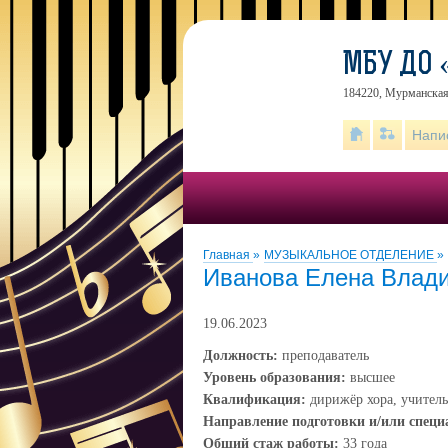
МБУ ДО 
184220, Мурманская 
Напи
Главная
»
МУЗЫКАЛЬНОЕ ОТДЕЛЕНИЕ
»
Иванова Елена Влад
19.06.2023
Должность:
преподаватель
Уровень образования:
высшее
Квалификация:
дирижёр хора, учител
Направление подготовки и/или специ
Общий стаж работы:
33 года