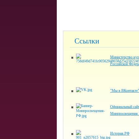
Ссылки
Министерство кул
Российской Федер
"Мы в ВКонтакте
Официальный сай
Минпросвещения 
История.РФ