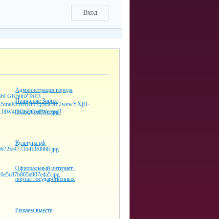
Вход
Администрация города
Полярные Зори с
подведомственной
Культура.рф
Официальный интернет-
портал государственных
Решаем вместе