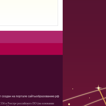
т создан на портале сайтыобразованию.рф
556 в Реестре российского ПО (на основании