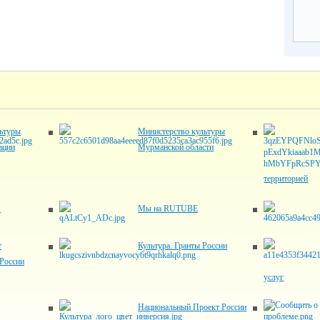
ьтуры
Министерство культуры
ации
Мурманской области
территорией
"
Мы на RUTUBE
т
Культура. Гранты России
России
услуг
Национальный Проект России