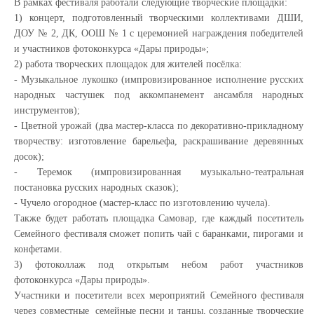
В рамках фестиваля работали следующие творческие площадки:
1) концерт, подготовленный творческими коллективами ДШИ,
ДОУ № 2, ДК, ООШ № 1 с церемонией награждения победителей
и участников фотоконкурса «Дары природы»;
2) работа творческих площадок для жителей посёлка:
- Музыкальное лукошко (импровизированное исполнение русских
народных частушек под аккомпанемент ансамбля народных
инструментов);
- Цветной урожай (два мастер-класса по декоративно-прикладному
творчеству: изготовление барельефа, раскрашивание деревянных
досок);
- Теремок (импровизированная музыкально-театральная
постановка русских народных сказок);
- Чучело огородное (мастер-класс по изготовлению чучела).
Также будет работать площадка Самовар, где каждый посетитель
Семейного фестиваля сможет попить чай с баранками, пирогами и
конфетами.
3) фотоколлаж под открытым небом работ участников
фотоконкурса «Дары природы».
Участники и посетители всех мероприятий Семейного фестиваля
через совместные семейные песни и танцы, созданные творческие