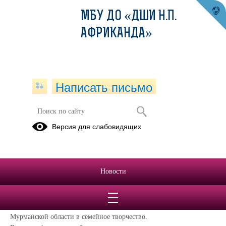
МБУ ДО «ДШИ Н.П.
АФРИКАНДА»
Написать письмо
Семейный фестиваль
Версия для слабовидящих
"АФРИКАНДА-ФЕСТ. ПРАЗДНИК
УРОЖАЯ"
30.09.2021
Новости
Проект «Семейный фестиваль «АФРИКАНДА-ФЕСТ. ПРАЗДНИК
УРОЖАЯ» направлен на популяризацию народной русской
культуры через вовлечение жителей посёлка Африканда
Мурманской области в семейное творчество.