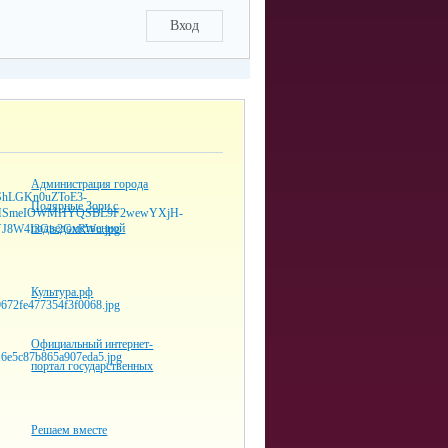
Вход
Администрация города
Полярные Зори с
подведомственной
Культура.рф
Официальный интернет-
портал государственных
Решаем вместе