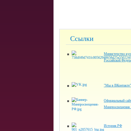
Ссылки
Министерство кул
Российской Федер
"Мы в ВКонтакте
Официальный сай
Минпросвещения 
История.РФ