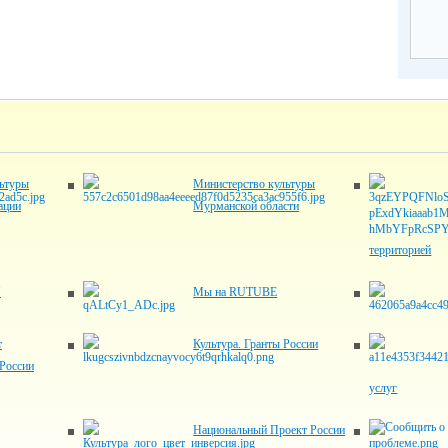
ьтуры
Министерство культуры
ации
Мурманской области
территорией
"
Мы на RUTUBE
т
Культура. Гранты России
России
услуг
Национальный Проект России