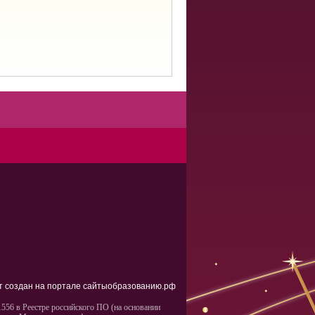
т создан на портале сайтыобразованию.рф
556 в Реестре российского ПО (на основании