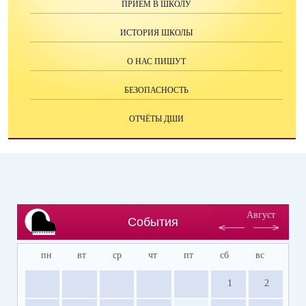
ПРИЕМ В ШКОЛУ
ИСТОРИЯ ШКОЛЫ
О НАС ПИШУТ
БЕЗОПАСНОСТЬ
ОТЧЁТЫ ДШИ
Август
События
пн
вт
ср
чт
пт
сб
вс
1
2