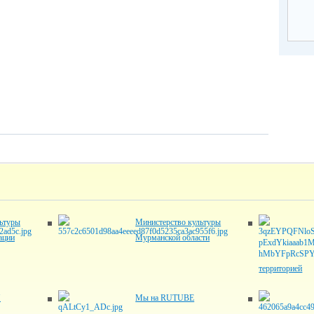
ьтуры
Министерство культуры
ации
Мурманской области
территорией
"
Мы на RUTUBE