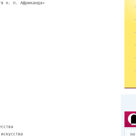
тв н. п. Африканда»
усства
 искусства
пн