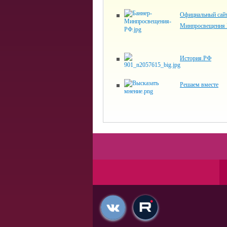
Официальный сай
Минпросвещения 
История.РФ
Решаем вместе