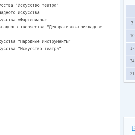
усства "Искусство театра"
ладного искусства
кусства «Фортепиано»
3
кладного творчества "Декоративно-прикладное
10
кусства "Народные инструменты"
кусства "Искусство театра"
17
24
31