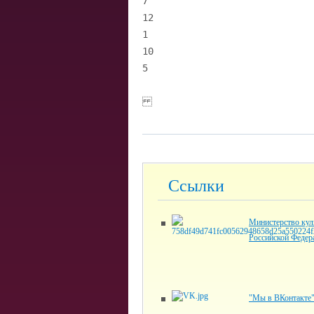
7
12
1
10
5
Ссылки
Министерство кул
Российской Федер
"Мы в ВКонтакте