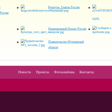
т
Культура. Гранты России
России
услуг
Национальный Проект России
Правительство Мурманской
области
Новости
Проекты
Фотоальбомы
Контакты