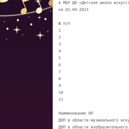
в МБУ ДО «Детская школа искусс
на 01.04.2023
№ п/п
1
2
3
4
5
6
7
8
9
10
11
Наименование ОП
ДОП в области музыкального иск
ДОП в области изобразительного