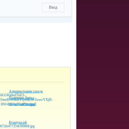
Вход
Администрация города
Полярные Зори с
подведомственной
Культура.рф